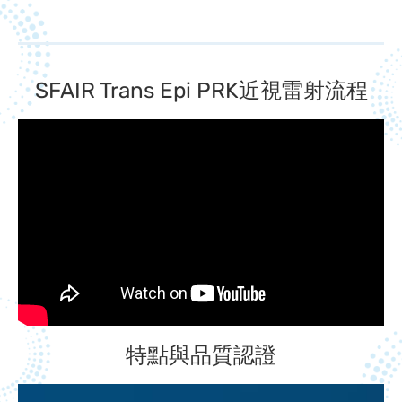
SFAIR Trans Epi PRK近視雷射流程
特點與品質認證