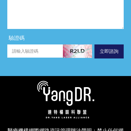
驗證碼
立即諮詢
醫療機構網際網路資訊管理辦法聲明：禁止任何網