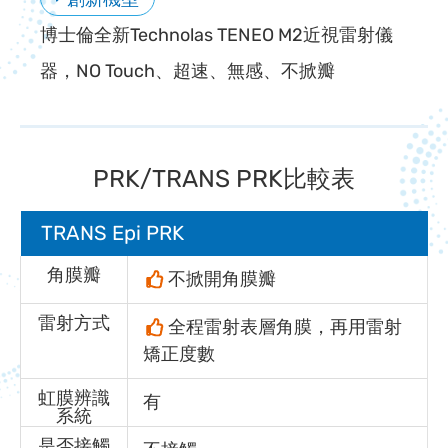
博士倫全新Technolas TENEO M2近視雷射儀
器，NO Touch、超速、無感、不掀瓣
PRK/TRANS PRK比較表
不掀開角膜瓣
全程雷射表層角膜，再用雷射
矯正度數
有