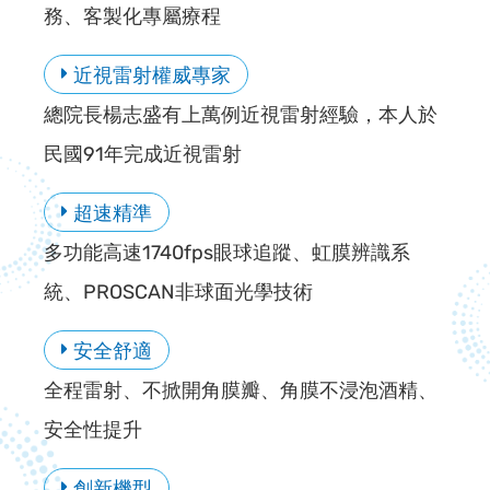
務、客製化專屬療程
近視雷射權威專家
總院長楊志盛有上萬例近視雷射經驗，本人於
民國91年完成近視雷射
超速精準
多功能高速1740fps眼球追蹤、虹膜辨識系
統、PROSCAN非球面光學技術
安全舒適
全程雷射、不掀開角膜瓣、角膜不浸泡酒精、
安全性提升
創新機型