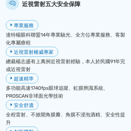
近視雷射五大安全保障
專業服務
達特楊眼科聯盟14年專業驗光、全方位專業服務、客製
化專屬療程
近視雷射權威專家
總裁楊志盛有上萬例近視雷射經驗，本人於民國91年完
成近視雷射
超速精準
多功能高速1740fps眼球追蹤、虹膜辨識系統、
PROSCAN非球面光學技術
安全舒適
全程雷射、不掀開角膜瓣、角膜不浸泡酒精、安全性提
升