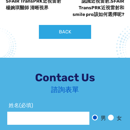
SFAIR TransPRK近視雷射
認識近視雷射,SFAIR
楊婉琪醫師 清晰視界
TransPRK近視雷射和
smile pro該如何選擇呢?
BACK
Contact Us
諮詢表單
姓名(必填)
男
女