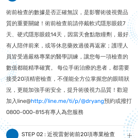
術前檢查的數據是否正確無誤，是影響術後視覺品
質的重要關鍵！術前檢查前請停戴軟式隱形眼鏡7
天、硬式隱形眼鏡14天，因當天會點散瞳劑，最好
有人陪伴前來，或等休息藥效過後再返家；護理人
員皆受過嚴格專業的醫學訓練，讓您每一項檢查的
數值都能精準確實。 每位手術治療的患者，都需要
接受20項精密檢查，不僅能全方位掌握您的眼睛狀
況，更能加強手術安全，提升術後視力品質！歡迎
加入line@
http://line.me/ti/p/@dryang
預約或撥打
0800-000-815有專人為您服務
STEP 02 : 近視雷射術前20項專業檢查