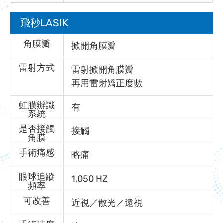
掀開角膜瓣
雷射掀開角膜瓣
再用雷射矯正度數
有
接觸
略痛
1,050 HZ
近視／散光／遠視