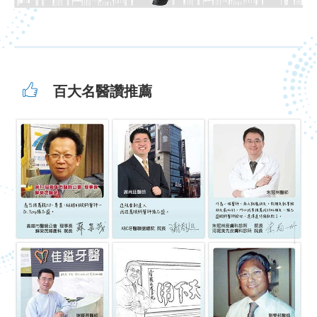
百大名醫讚推薦