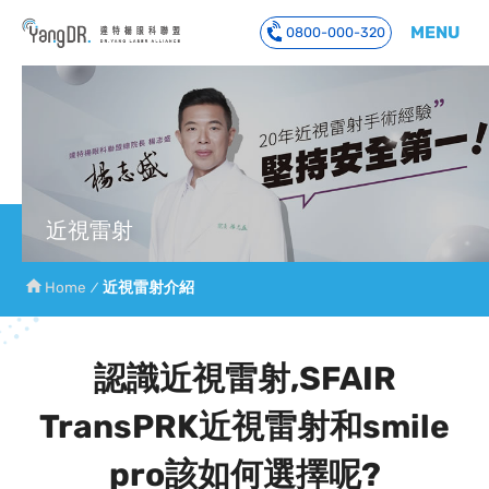
MENU
0800-000-320
到主要內容
近視雷射
Home
近視雷射介紹
認識近視雷射,SFAIR
TransPRK近視雷射和smile
pro該如何選擇呢?