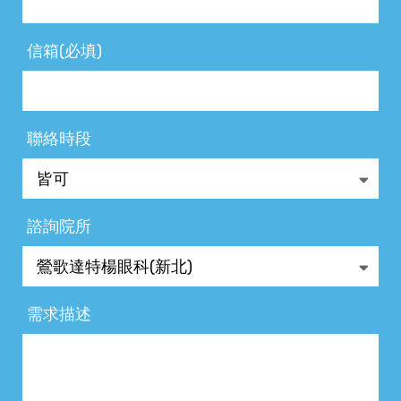
信箱(必填)
聯絡時段
諮詢院所
需求描述