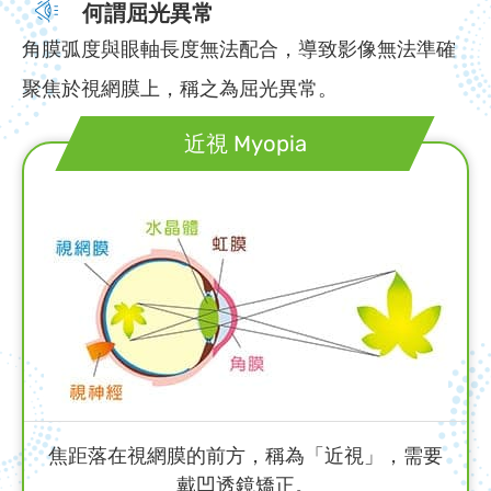
何謂屈光異常
角膜弧度與眼軸長度無法配合，導致影像無法準確
聚焦於視網膜上，稱之為屈光異常。
近視 Myopia
焦距落在視網膜的前方，稱為「近視」，需要
戴凹透鏡矯正。