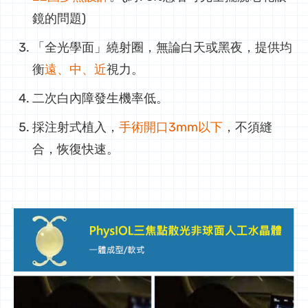
鏡的問題)
「全光學面」繞射圈，無論白天或黑夜，提供均
衡
遠、中、近
視力。
二次白內障發生機率低。
採注射式植入，
手術開口3mm以下
，不須縫
合，恢復快速。