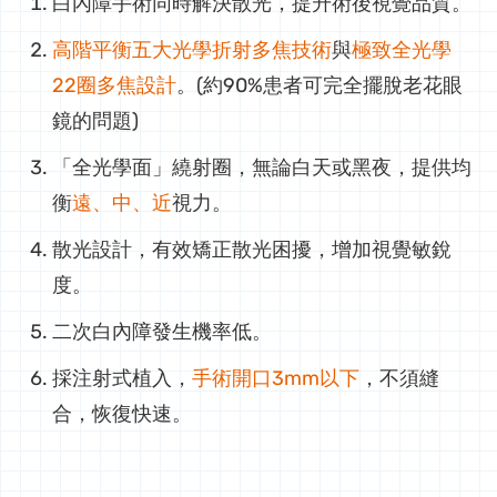
白內障手術同時解決散光，提升術後視覺品質。
高階平衡五大光學折射多焦技術
與
極致全光學
22圈多焦設計
。(約90%患者可完全擺脫老花眼
鏡的問題)
「全光學面」繞射圈，無論白天或黑夜，提供均
衡
遠、中、近
視力。
散光設計，有效矯正散光困擾，增加視覺敏銳
度。
二次白內障發生機率低。
採注射式植入，
手術開口3mm以下
，不須縫
合，恢復快速。