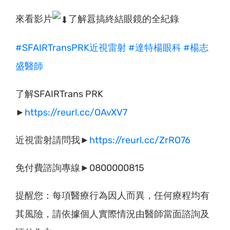
來看影片
了解囂搞終結眼鏡的全紀錄
#SFAIRTransPRK近視雷射
#達特楊眼科
#楊志
盛醫師
了解SFAIRTrans PRK
►
https://reurl.cc/OAvXV7
近視雷射請問我►
https://reurl.cc/ZrRO76
免付費諮詢專線►0800000815
提醒您：每項醫療行為因人而異，任何療程均有
其風險，請依據個人實際情況由醫師當面諮詢及